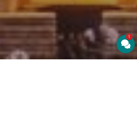
1
Unvergessliche Erlebnisse auf
Schloss Basthorst –
Unsere Veranstaltungen
Bunt, abwechslungsreich und voller